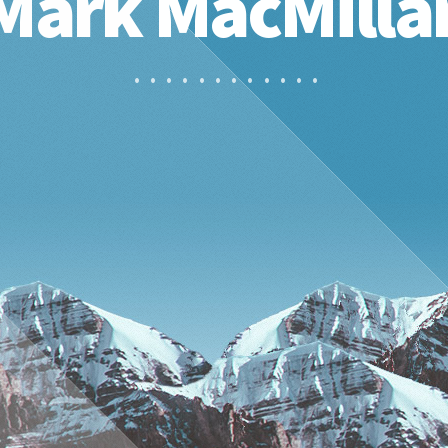
Mark MacMilla
• • • • • • • • • • • •